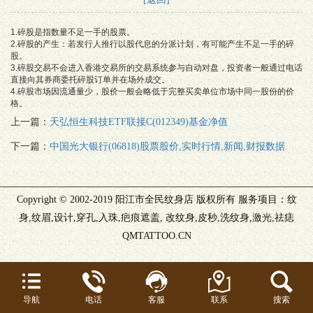
1.碎股是指数量不足一手的股票。
2.碎股的产生：若发行人推行以股代息的分派计划，有可能产生不足一手的碎
股。
3.碎股交易不会进入香港交易所的交易系统参与自动对盘，投资者一般通过电话
直接向其券商委托碎股订单并在场外成交。
4.碎股市场因流通量少，股价一般会略低于完整买卖单位市场中同一股份的价
格。
上一篇：
天弘恒生科技ETF联接C(012349)基金净值
下一篇：
中国光大银行(06818)股票股价,实时行情,新闻,财报数据
Copyright © 2002-2019 阳江市全民纹身店 版权所有 服务项目：纹
身,纹眉,设计,穿孔,入珠,疤痕遮盖, 改纹身,皮秒,洗纹身,激光,祛痣
QMTATTOO.CN
导航
电话
客服
联系
搜索