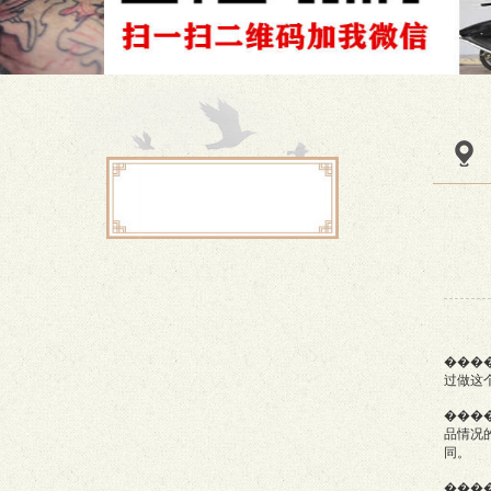
���
过做这
���
品情况
同。
���