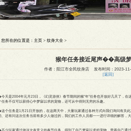
您所在的位置是：
主页
>
纹身大全
>
猴年任务接近尾声��高级
作者：阳江市全民纹身店 发布时间：2023-11-16
[返回]
�今天是2004年元月23日，《幻灵游侠》春节期间的猴“年”任务也开放好几天了，
个任务不仅可以获得心中梦寐以求的宠物，还可从中得到无穷的乐趣。
�这个任务是1月21日开放的，在这两天中，大量玩家通过各种方式向我们询问有关
的、还有问这次任务当前有多少人做过的，我们的工作人员都一一进行详细的解答，
�不少玩家通过做这次有意义的春节任务，得到了自己梦寐以求的宠物，带着自己通