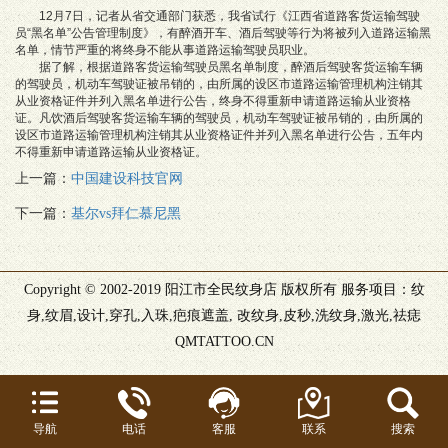
12月7日，记者从省交通部门获悉，我省试行《江西省道路客货运输驾驶
员“黑名单”公告管理制度》，有醉酒开车、酒后驾驶等行为将被列入道路运输黑
名单，情节严重的将终身不能从事道路运输驾驶员职业。
据了解，根据道路客货运输驾驶员黑名单制度，醉酒后驾驶客货运输车辆
的驾驶员，机动车驾驶证被吊销的，由所属的设区市道路运输管理机构注销其
从业资格证件并列入黑名单进行公告，终身不得重新申请道路运输从业资格
证。凡饮酒后驾驶客货运输车辆的驾驶员，机动车驾驶证被吊销的，由所属的
设区市道路运输管理机构注销其从业资格证件并列入黑名单进行公告，五年内
不得重新申请道路运输从业资格证。
上一篇：
中国建设科技官网
下一篇：
基尔vs拜仁慕尼黑
Copyright © 2002-2019 阳江市全民纹身店 版权所有 服务项目：纹
身,纹眉,设计,穿孔,入珠,疤痕遮盖, 改纹身,皮秒,洗纹身,激光,祛痣
QMTATTOO.CN
导航
电话
客服
联系
搜索